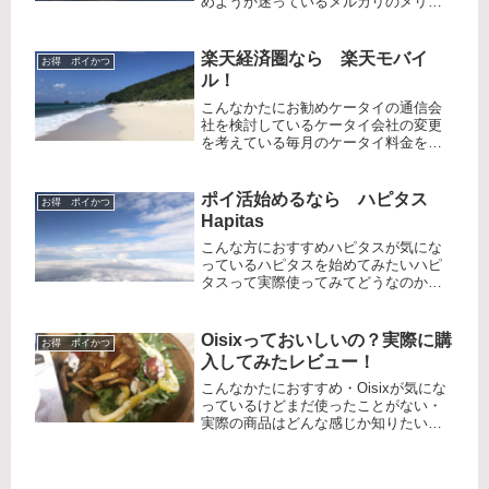
めようか迷っているメルカリのメリッ
ト・デメリットが知りたいこんな方に
おすすめの記事です♪※この記事にはプ
ロモーションが含まれていますどうし
楽天経済圏なら 楽天モバイ
お得 ポイかつ
てメルカリを始めたか？メルカリを
ル！
始...
こんなかたにお勧めケータイの通信会
社を検討しているケータイ会社の変更
を考えている毎月のケータイ料金をお
得にしたい楽天モバイル私は楽天経済
圏なので楽天ポイントがお得に貯ま
る・使える楽天モバイルにしました。
ポイ活始めるなら ハピタス
お得 ポイかつ
そして通信料もお安く、毎月貯めたポ
Hapitas
イン...
こんな方におすすめハピタスが気にな
っているハピタスを始めてみたいハピ
タスって実際使ってみてどうなのか知
りたいそんな方におすすめの記事です
♪※この記事はプロモーションが含まれ
ています。ハピタスを始めたきっかけ
Oisixっておいしいの？実際に購
お得 ポイかつ
本を読んで、ハピタスを知った！ポ
入してみたレビュー！
イ...
こんなかたにおすすめ・Oisixが気にな
っているけどまだ使ったことがない・
実際の商品はどんな感じか知りたい・
お値段はどんな感じか知りたいこんな
ことが知りたいという方にお勧めの記
事です♪※本サイトはプロモーションが