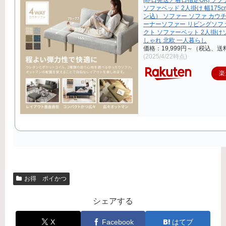
[即日発送／着日指定OK] ソ
ソファベッド 2人掛け 幅175
ン込） ソファー ソファ カウ
ーナーソファー リビングソフ
クト ソファーベット 2人掛け
しゃれ 北欧 一人暮らし
価格：19,999円～（税込、送
(2025/4/22時点)
楽
お得 ポイかつ
シェアする
X
Facebook
はてブ