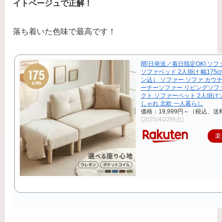
イトベージュで正解！
落ち着いた色味で最高です！
[即日発送／着日指定OK] ソ
ソファベッド 2人掛け 幅175
ン込） ソファー ソファ カウ
ーナーソファー リビングソフ
クト ソファーベット 2人掛け
しゃれ 北欧 一人暮らし
価格：19,999円～（税込、送
(2025/4/22時点)
楽