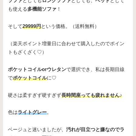
ソファ
としても
ロングソファ
としても、
ベッド
として
も使える
多機能ソファ
！
そして
29999円
という価格。（送料無料）
（楽天ポイント増量日に合わせて購入したのでポイン
トもざくざく♡）
ポケットコイルorウレタン
で選択でき、私は長期目線
で
ポケットコイル
に♡
硬さは柔すぎず硬すぎず
長時間座っても疲れません♪
色は
ライトグレー
。
ベージュと迷いましたが、
汚れが目立つと嫌なのでラ